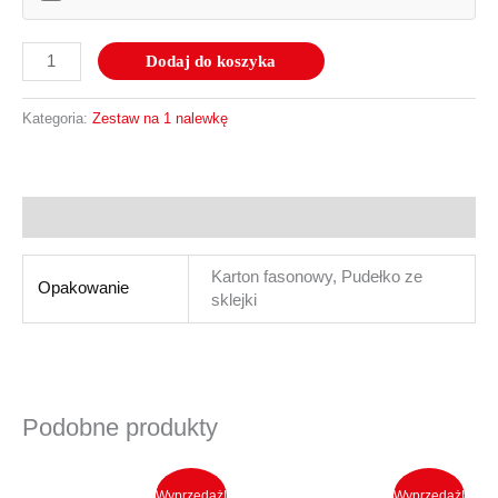
Dodaj do koszyka
Kategoria:
Zestaw na 1 nalewkę
Informacje dodatkowe
Karton fasonowy, Pudełko ze
Opakowanie
sklejki
Podobne produkty
Ten
Ten
produkt
produkt
Wyprzedaż!
Wyprzedaż!