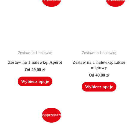
ma
ma
wiele
wiele
wariantów.
wariantó
Opcje
Opcje
można
można
wybrać
wybrać
na
na
Zestaw na 1 nalewkę
Zestaw na 1 nalewkę
stronie
stronie
produktu
produktu
Zestaw na 1 nalewkę: Aperol
Zestaw na 1 nalewkę: Likier
miętowy
Od
49,00
zł
Od
49,00
zł
Wybierz opcje
Wybierz opcje
Ten
produkt
Wyprzedaż!
ma
wiele