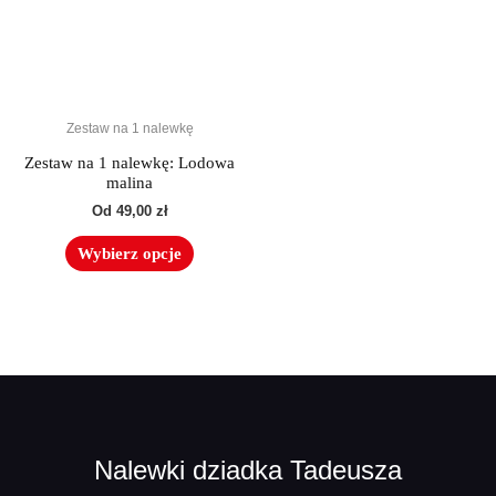
wariantów.
Opcje
można
wybrać
na
Zestaw na 1 nalewkę
stronie
produktu
Zestaw na 1 nalewkę: Lodowa
malina
Od
49,00
zł
Wybierz opcje
Nalewki dziadka Tadeusza