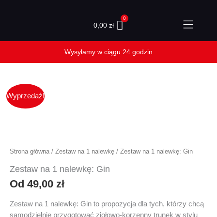
Przejdź
do
0,00
zł
treści
ilość
Wyprzedaż!
Zestaw
na
1
nalewkę:
Gin
Strona główna
/
Zestaw na 1 nalewkę
/ Zestaw na 1 nalewkę: Gin
Zestaw na 1 nalewkę: Gin
Od
49,00
zł
Zestaw na 1 nalewkę: Gin to propozycja dla tych, którzy chcą
samodzielnie przygotować ziołowo-korzenny trunek w stylu