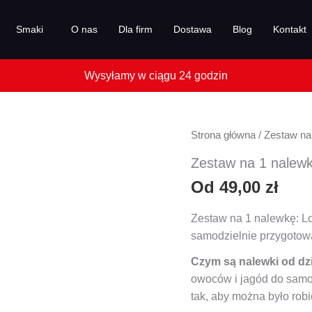
Smaki
O nas
Dla firm
Dostawa
Blog
Kontakt
ilość
Strona główna
/
Zestaw na
Zestaw
Zestaw na 1 nalew
na
Od
49,00
zł
1
nalewkę:
Zestaw na 1 nalewkę: Lo
Lodowa
samodzielnie przygotow
malina
Czym są nalewki od d
owoców i jagód do samo
tak, aby można było rob