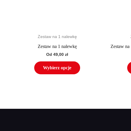
na
stronie
produktu
Zestaw na 1 nalewkę
Zestaw na 1 nalewkę
Zestaw na 
Od
49,00
zł
Wybierz opcje