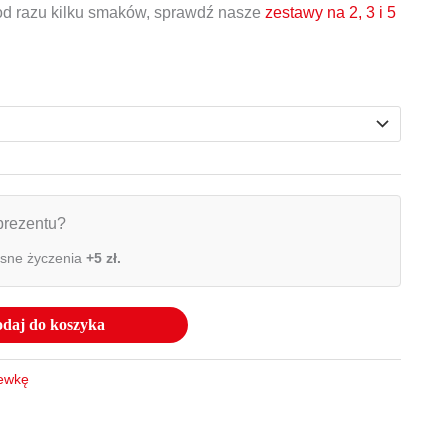
 od razu kilku smaków, sprawdź nasze
zestawy na 2, 3 i 5
prezentu?
asne życzenia
+5 zł.
daj do koszyka
lewkę