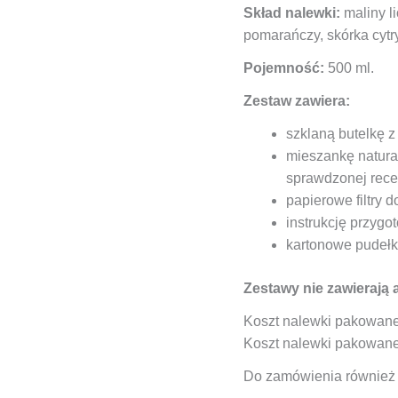
Skład nalewki:
maliny l
pomarańczy, skórka cytry
Pojemność:
500 ml.
Zestaw zawiera:
szklaną butelkę 
mieszankę natura
sprawdzonej rece
papierowe filtry d
instrukcję przygo
kartonowe pudełko
Zestawy nie zawierają 
Koszt nalewki pakowane
Koszt nalewki pakowane
Do zamówienia równie