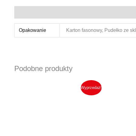
Informacje dodatkowe
Opakowanie
Karton fasonowy, Pudełko ze skl
Podobne produkty
Ten
Wyprzedaż!
produkt
ma
wiele
wariantów.
Opcje
można
wybrać