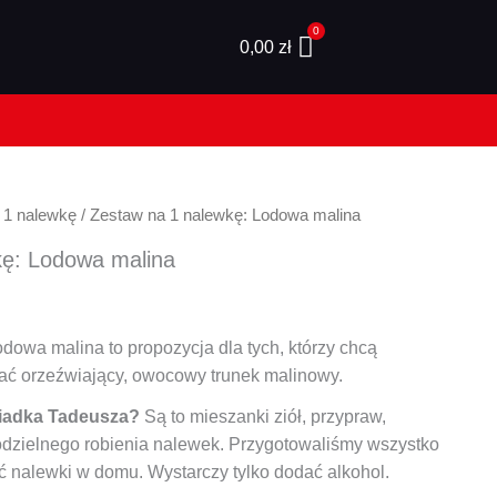
0,00
zł
 1 nalewkę
/ Zestaw na 1 nalewkę: Lodowa malina
kę: Lodowa malina
dowa malina to propozycja dla tych, którzy chcą
ać orzeźwiający, owocowy trunek malinowy.
ziadka Tadeusza?
Są to mieszanki ziół, przypraw,
dzielnego robienia nalewek. Przygotowaliśmy wszystko
ić nalewki w domu. Wystarczy tylko dodać alkohol.