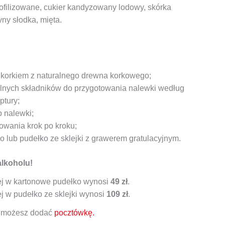
iofilizowane, cukier kandyzowany lodowy, skórka
ny słodka, mięta.
z korkiem z naturalnego drewna korkowego;
lnych składników do przygotowania nalewki według
ptury;
o nalewki;
towania krok po kroku;
 lub pudełko ze sklejki z grawerem gratulacyjnym.
alkoholu!
j w kartonowe pudełko wynosi
49 zł
.
j w pudełko ze sklejki wynosi
109 zł
.
ż możesz dodać
pocztówkę.