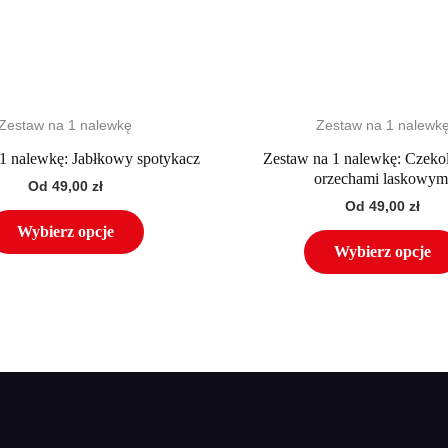
na
stronie
produktu
Zestaw na 1 nalewkę
Zestaw na 1 nalewk
1 nalewkę: Jabłkowy spotykacz
Zestaw na 1 nalewkę: Czeko
orzechami laskowym
Od
49,00
zł
Od
49,00
zł
Wybierz opcje
Wybierz opcje