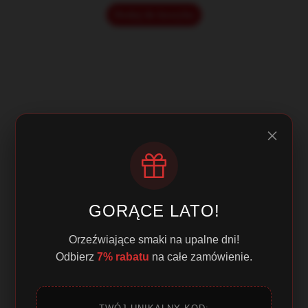
Dodaj do koszyka
×
GORĄCE LATO!
Orzeźwiające smaki na upalne dni!
Odbierz
7% rabatu
na całe zamówienie.