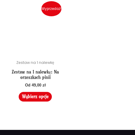
Ten
produkt
Wyprzedaż!
ma
wiele
wariantów.
Opcje
można
wybrać
na
Zestaw na 1 nalewkę
stronie
produktu
Zestaw na 1 nalewkę: Na
orzeszkach pinii
Od
49,00
zł
Wybierz opcje