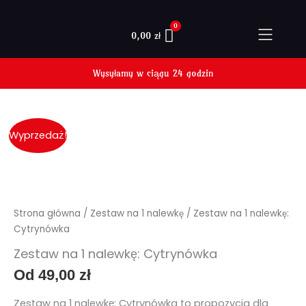
Przejdź
do
0,00
zł
treści
ilość
Wyprzedaż!
Zestaw
na
1
nalewkę:
Cytrynówka
Strona główna
/
Zestaw na 1 nalewkę
/ Zestaw na 1 nalewkę:
Cytrynówka
Zestaw na 1 nalewkę: Cytrynówka
Od
49,00
zł
Zestaw na 1 nalewkę: Cytrynówka to propozycja dla