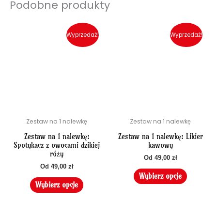
Podobne produkty
Ten
Ten
produkt
produkt
Wyprzedaż!
Wyprzedaż!
ma
ma
wiele
wiele
wariantów.
wariant
Opcje
Opcje
można
można
wybrać
wybrać
na
na
Zestaw na 1 nalewkę
Zestaw na 1 nalewkę
stronie
stronie
produktu
produkt
Zestaw na 1 nalewkę:
Zestaw na 1 nalewkę: Likier
Spotykacz z owocami dzikiej
kawowy
róży
Od
49,00
zł
Od
49,00
zł
Wybierz opcje
Wybierz opcje