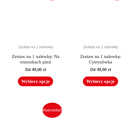
wiele
wiele
wariantów.
wariantó
Opcje
Opcje
można
można
wybrać
wybrać
na
na
Zestaw na 1 nalewkę
Zestaw na 1 nalewkę
stronie
stronie
produktu
produktu
Zestaw na 1 nalewkę: Na
Zestaw na 1 nalewkę:
orzeszkach pinii
Cytrynówka
Od
49,00
zł
Od
49,00
zł
Wybierz opcje
Wybierz opcje
Ten
produkt
Wyprzedaż!
ma
wiele
wariantów.