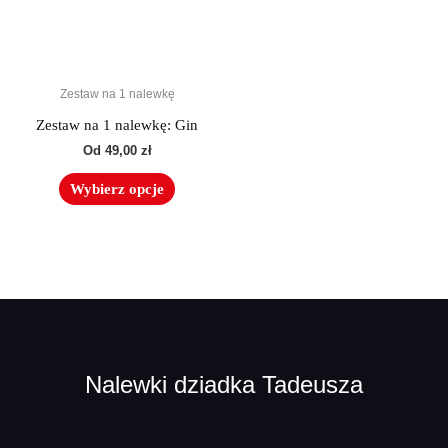
Opcje
można
wybrać
na
Zestaw na 1 nalewkę
stronie
produktu
Zestaw na 1 nalewkę: Gin
Od
49,00
zł
Wybierz opcje
Nalewki dziadka Tadeusza