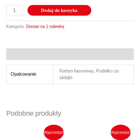
Dodaj do koszyka
Kategoria:
Zestaw na 1 nalewkę
Informacje dodatkowe
Karton fasonowy, Pudełko ze
Opakowanie
sklejki
Podobne produkty
Ten
Ten
produkt
produkt
Wyprzedaż!
Wyprzedaż!
ma
ma