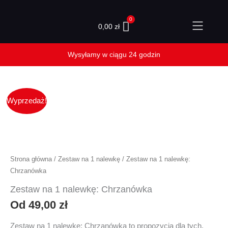
Przejdź
do
0,00
zł
treści
ilość
Wyprzedaż!
Zestaw
na
1
nalewkę:
Chrzanówka
Strona główna
/
Zestaw na 1 nalewkę
/ Zestaw na 1 nalewkę:
Chrzanówka
Zestaw na 1 nalewkę: Chrzanówka
Od
49,00
zł
Zestaw na 1 nalewkę: Chrzanówka to propozycja dla tych,