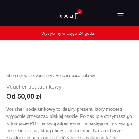
Przejdź
do
0,00
zł
treści
ilość
Voucher
podarunkowy
Strona główna
/
Vouchery
/ Voucher podarunkowy
Voucher podarunkowy
Od
50,00
zł
Voucher podarunkowy
to idealny prezent, który możesz
wygodnie przekazać bliskiej osobie. Po zakupie otrzymasz go
w formacie PDF na swój adres e-mail, a następnie możesz go
przesłać osobie, którą chcesz obdarować. Na voucherze
znajduje się unikalny kod, który można wykorzystać w