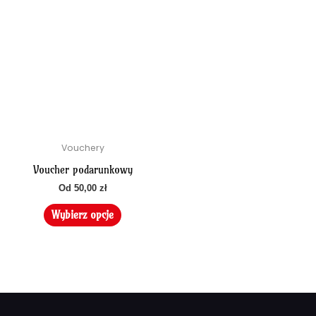
Ten
produkt
ma
wiele
wariantów.
Opcje
można
wybrać
na
Vouchery
stronie
produktu
Voucher podarunkowy
Od
50,00
zł
Wybierz opcje