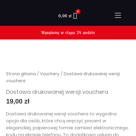
Przejdź
do
0,00
zł
treści
ilość
Dostawa
drukowanej
Strona główna
/
Vouchery
/ Dostawa drukowanej wersji
wersji
vouchera
vouchera
Dostawa drukowanej wersji vouchera
19,00
zł
Dostawa drukowanej wersji vouchera to wygodna
opcja dla osób, które chcą wręczyć prezent w
eleganckiej, papierowej formie zamiast elektronicznego
kodu na ekranie telefonu. To dodatkowa usługa do