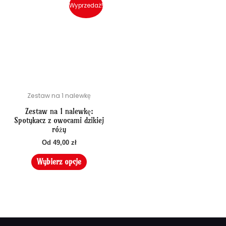
produkt
Wyprzedaż!
ma
wiele
wariantów.
Opcje
można
wybrać
na
Zestaw na 1 nalewkę
stronie
produktu
Zestaw na 1 nalewkę:
Spotykacz z owocami dzikiej
róży
Od
49,00
zł
Wybierz opcje