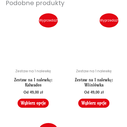
Podobne produkty
Ten
Ten
produkt
produkt
Wyprzedaż!
Wyprzedaż!
ma
ma
wiele
wiele
wariantów.
wariant
Opcje
Opcje
można
można
wybrać
wybrać
na
na
Zestaw na 1 nalewkę
Zestaw na 1 nalewkę
stronie
stronie
produktu
produkt
Zestaw na 1 nalewkę:
Zestaw na 1 nalewkę:
Kalwados
Wiśniówka
Od
49,00
zł
Od
49,00
zł
Wybierz opcje
Wybierz opcje
Ten