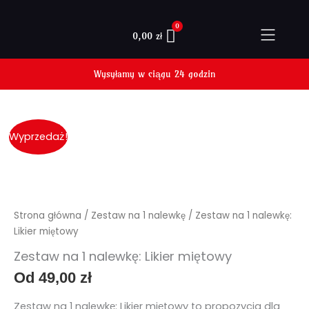
Przejdź
do
0,00
zł
treści
ilość
Wyprzedaż!
Zestaw
na
1
nalewkę:
Likier
Strona główna
/
Zestaw na 1 nalewkę
/ Zestaw na 1 nalewkę:
miętowy
Likier miętowy
Zestaw na 1 nalewkę: Likier miętowy
Od
49,00
zł
Zestaw na 1 nalewkę: Likier miętowy to propozycja dla