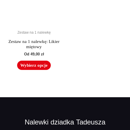
Opcje
można
wybrać
na
Zestaw na 1 nalewkę
stronie
produktu
Zestaw na 1 nalewkę: Likier
miętowy
Od
49,00
zł
Wybierz opcje
Nalewki dziadka Tadeusza