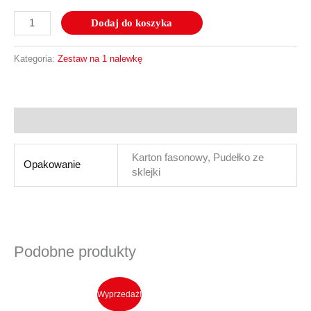
Dodaj do koszyka
Kategoria:
Zestaw na 1 nalewkę
Informacje dodatkowe
Karton fasonowy, Pudełko ze
Opakowanie
sklejki
Podobne produkty
Ten
produkt
Wyprzedaż!
ma