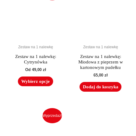
wiele
wariantów.
Opcje
można
wybrać
na
Zestaw na 1 nalewkę
Zestaw na 1 nalewkę
stronie
produktu
Zestaw na 1 nalewkę:
Zestaw na 1 nalewkę:
Cytrynówka
Miodowa z pieprzem w
kartonowym pudełku
Od
49,00
zł
65,00
zł
Wybierz opcje
Dodaj do koszyka
Ten
produkt
Wyprzedaż!
ma
wiele
wariantów.