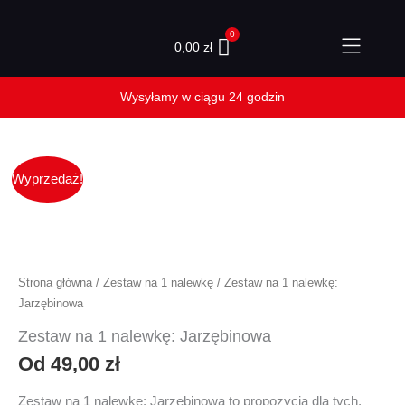
Przejdź
do
0,00
zł
treści
ilość
Wyprzedaż!
Zestaw
na
1
nalewkę:
Jarzębinowa
Strona główna
/
Zestaw na 1 nalewkę
/ Zestaw na 1 nalewkę:
Jarzębinowa
Zestaw na 1 nalewkę: Jarzębinowa
Od
49,00
zł
Zestaw na 1 nalewkę: Jarzębinowa to propozycja dla tych,