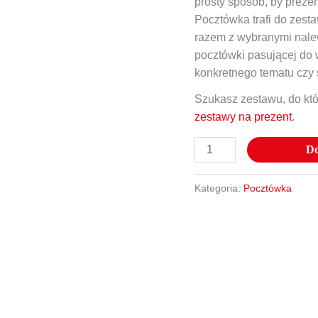
prosty sposób, by preze
Pocztówka trafi do zes
razem z wybranymi nalew
pocztówki pasującej do 
konkretnego tematu czy 
Szukasz zestawu, do kt
zestawy na prezent
.
Do
Kategoria:
Pocztówka