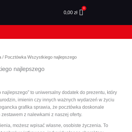
0,00
zł
a
/ Pocztówka Wszystkiego najlepszego
iego najlepszego
najlepszego” to uniwersalny dodatek do prezentu, który
i urodzin, imienin czy innych ważnych wydarzeń w życiu
elegancka grafika sprawia, że pocztówka doskonale
zestawem z nalewkami z naszej oferty.
enia, możesz wpisać własne, osobiste życzenia. To