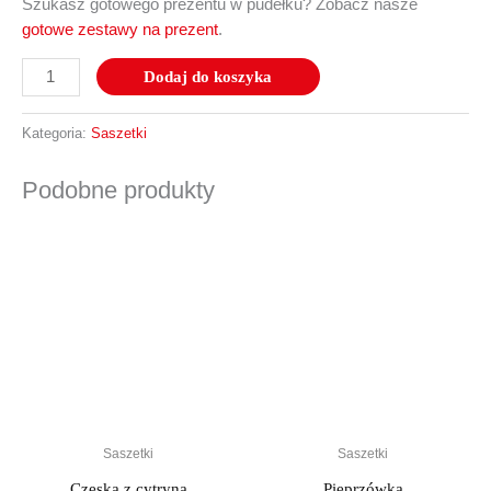
Szukasz gotowego prezentu w pudełku? Zobacz nasze
gotowe zestawy na prezent
.
Dodaj do koszyka
Kategoria:
Saszetki
Podobne produkty
Saszetki
Saszetki
Czeska z cytryną
Pieprzówka