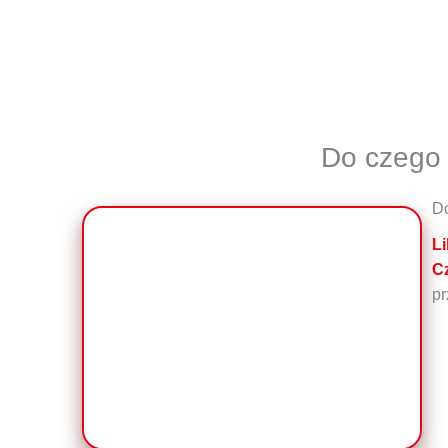
Do czego 
D
L
C
pr