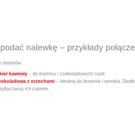
podać nalewkę – przykłady połąc
o deserów
ikier kawowy
– do tiramisu i czekoladowych ciast;
zekoladowa z orzechami
– idealna do brownie i sernika. Słod
zytłaczania ich cukrem.