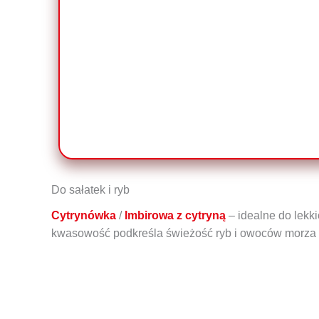
Do sałatek i ryb
Cytrynówka
/
Imbirowa z cytryną
– idealne do lekk
kwasowość podkreśla świeżość ryb i owoców morza zna