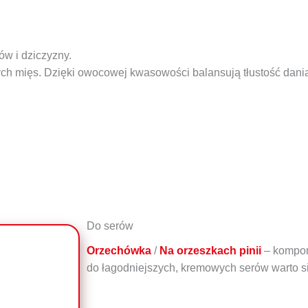
ów i dziczyzny.
ych mięs. Dzięki owocowej kwasowości balansują tłustość dania
Do serów
Orzechówka
/
Na orzeszkach pinii
– komponu
do łagodniejszych, kremowych serów warto s