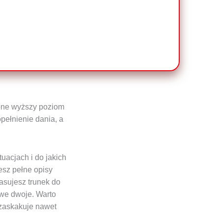
 one wyższy poziom
opełnienie dania, a
uacjach i do jakich
esz pełne opisy
asujesz trunek do
 we dwoje. Warto
 zaskakuje nawet