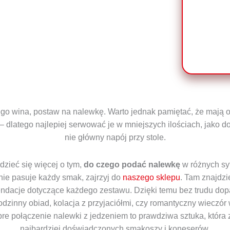
go wina, postaw na nalewkę. Warto jednak pamiętać, że mają
– dlatego najlepiej serwować je w mniejszych ilościach, jako d
nie główny napój przy stole.
dzieć się więcej o tym,
do czego podać nalewkę
w różnych syt
nie pasuje każdy smak, zajrzyj do
naszego sklepu
. Tam znajdzi
dacje dotyczące każdego zestawu. Dzięki temu bez trudu dop
 rodzinny obiad, kolacja z przyjaciółmi, czy romantyczny wieczór
bre połączenie nalewki z jedzeniem to prawdziwa sztuka, która
najbardziej doświadczonych smakoszy i koneserów.