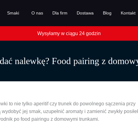
Smaki
O nas
Dla firm
Dostawa
Blog
Kontakt
dać nalewkę? Food pairing z domow
wki to nie tylko aperitif czy trunek do powolnego sączenia przy
 wydobyć jej smak, uzupełnić aromaty i zamienić zwykły posiłe
wodnik po food pairingu z domowymi trunkami.